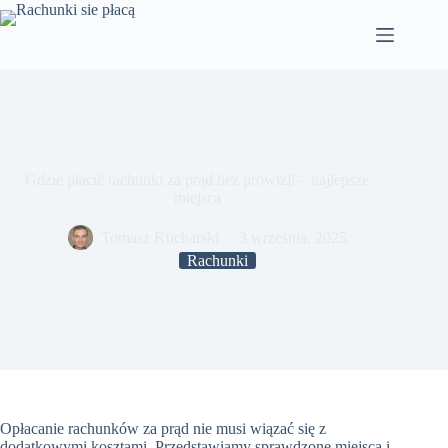
Przejdź
do
treści
Gdzie płacić rachunki za prąd bez prowizji – najlepsze
miejsca
Tomasz Kucharski
3 września, 2025
Rachunki
Opłacanie rachunków za prąd nie musi wiązać się z
dodatkowymi kosztami. Przedstawiamy sprawdzone miejsca i