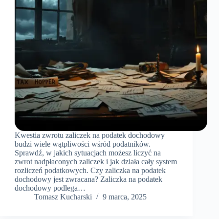
Kwestia zwrotu zaliczek na podatek dochodowy
budzi wiele wątpliwości wśród podatników.
Sprawdź, w jakich sytuacjach możesz liczyć na
zwrot nadpłaconych zaliczek i jak działa cały system
rozliczeń podatkowych. Czy zaliczka na podatek
dochodowy jest zwracana? Zaliczka na podatek
dochodowy podlega…
Tomasz Kucharski
9 marca, 2025