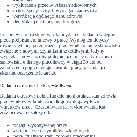
wykluczenie przeciwwskazań zdrowotnych
analiza specyficznych wymagań stanowiska
weryfikacja ogólnego stanu zdrowia
identyfikacja potencjalnych zagrożeń
Pracodawca musi skierować kandydata na badania wstępne
przed podpisaniem umowy o pracę. Wymóg ten dotyczy
również sytuacji przeniesienia pracownika na inne stanowisko
związane z nowymi czynnikami szkodliwymi. Jedyny
wyjątek stanowią osoby podejmujące pracę na tym samym
stanowisku u danego pracodawcy w ciągu 30 dni od
zakończenia poprzedniego stosunku pracy, posiadające
aktualne orzeczenie lekarskie.
Badania okresowe i ich częstotliwość
Badania okresowe pełnią funkcję monitorującą stan zdrowia
pracowników w kontekście długotrwałego wpływu
warunków pracy. Częstotliwość ich wykonywania jest
zróżnicowana i zależy od:
rodzaju wykonywanej pracy
występujących czynników szkodliwych
indywidualnego stanu zdrowia pracownika