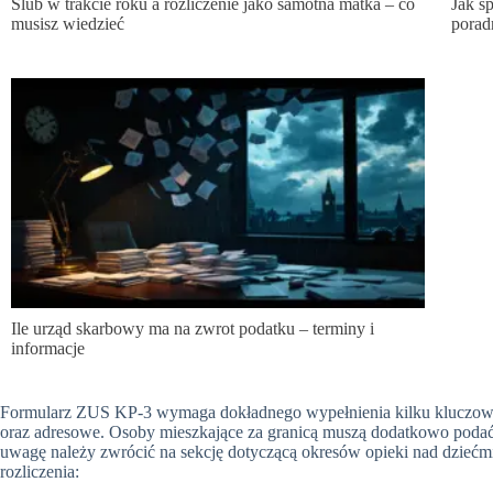
Ślub w trakcie roku a rozliczenie jako samotna matka – co
Jak s
musisz wiedzieć
porad
Ile urząd skarbowy ma na zwrot podatku – terminy i
informacje
Formularz ZUS KP-3 wymaga dokładnego wypełnienia kilku kluczowy
oraz adresowe. Osoby mieszkające za granicą muszą dodatkowo podać
uwagę należy zwrócić na sekcję dotyczącą okresów opieki nad dzieć
rozliczenia: