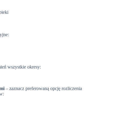
pieki
yjne:
eń wszystkie okresy:
ćmi
– zaznacz preferowaną opcję rozliczenia
w: