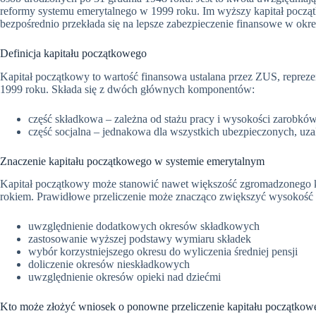
reformy systemu emerytalnego w 1999 roku. Im wyższy kapitał począ
bezpośrednio przekłada się na lepsze zabezpieczenie finansowe w okr
Definicja kapitału początkowego
Kapitał początkowy to wartość finansowa ustalana przez ZUS, repreze
1999 roku. Składa się z dwóch głównych komponentów:
część składkowa – zależna od stażu pracy i wysokości zarobkó
część socjalna – jednakowa dla wszystkich ubezpieczonych, uz
Znaczenie kapitału początkowego w systemie emerytalnym
Kapitał początkowy może stanowić nawet większość zgromadzonego ka
rokiem. Prawidłowe przeliczenie może znacząco zwiększyć wysokość 
uwzględnienie dodatkowych okresów składkowych
zastosowanie wyższej podstawy wymiaru składek
wybór korzystniejszego okresu do wyliczenia średniej pensji
doliczenie okresów nieskładkowych
uwzględnienie okresów opieki nad dziećmi
Kto może złożyć wniosek o ponowne przeliczenie kapitału początkow