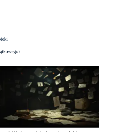
ieki
czątkowego?