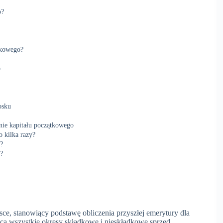
o?
tkowego?
o
osku
nie kapitału początkowego
 kilka razy?
?
u?
e, stanowiący podstawę obliczenia przyszłej emerytury dla
ąca wszystkie okresy składkowe i nieskładkowe sprzed