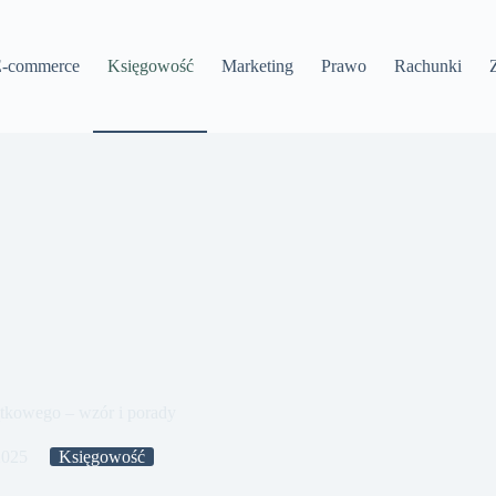
-commerce
Księgowość
Marketing
Prawo
Rachunki
ątkowego – wzór i porady
2025
Księgowość