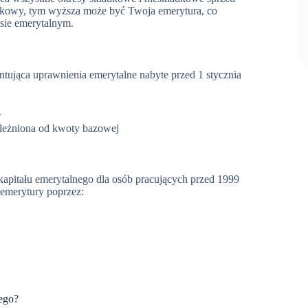
tkowy, tym wyższa może być Twoja emerytura, co
esie emerytalnym.
ntująca uprawnienia emerytalne nabyte przed 1 stycznia
w
ależniona od kwoty bazowej
pitału emerytalnego dla osób pracujących przed 1999
emerytury poprzez:
ego?