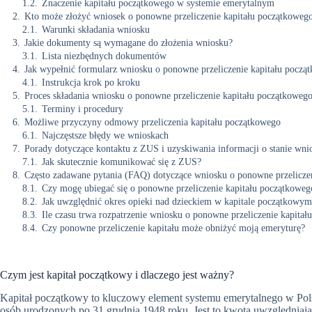
1.2.
Znaczenie kapitału początkowego w systemie emerytalnym
2.
Kto może złożyć wniosek o ponowne przeliczenie kapitału początkoweg
2.1.
Warunki składania wniosku
3.
Jakie dokumenty są wymagane do złożenia wniosku?
3.1.
Lista niezbędnych dokumentów
4.
Jak wypełnić formularz wniosku o ponowne przeliczenie kapitału począ
4.1.
Instrukcja krok po kroku
5.
Proces składania wniosku o ponowne przeliczenie kapitału początkoweg
5.1.
Terminy i procedury
6.
Możliwe przyczyny odmowy przeliczenia kapitału początkowego
6.1.
Najczęstsze błędy we wnioskach
7.
Porady dotyczące kontaktu z ZUS i uzyskiwania informacji o stanie wni
7.1.
Jak skutecznie komunikować się z ZUS?
8.
Często zadawane pytania (FAQ) dotyczące wniosku o ponowne przelicze
8.1.
Czy mogę ubiegać się o ponowne przeliczenie kapitału początkowego
8.2.
Jak uwzględnić okres opieki nad dzieckiem w kapitale początkowym
8.3.
Ile czasu trwa rozpatrzenie wniosku o ponowne przeliczenie kapitał
8.4.
Czy ponowne przeliczenie kapitału może obniżyć moją emeryturę?
Czym jest kapitał początkowy i dlaczego jest ważny?
Kapitał początkowy to kluczowy element systemu emerytalnego w Polsc
osób urodzonych po 31 grudnia 1948 roku. Jest to kwota uwzględniaj