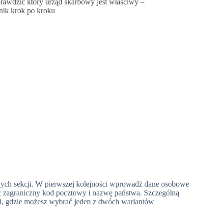
prawdzić który urząd skarbowy jest właściwy –
nik krok po kroku
ch sekcji. W pierwszej kolejności wprowadź dane osobowe
 zagraniczny kod pocztowy i nazwę państwa. Szczególną
mi, gdzie możesz wybrać jeden z dwóch wariantów