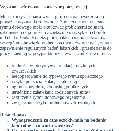
Wyzwania zdrowotne i społeczne pracy nocnej
Mimo korzyści finansowych, praca nocna niesie ze sobą
poważne wyzwania zdrowotne. Zaburzenie naturalnego
rytmu dobowego może skutkować problemami ze snem,
osłabieniem odporności i zwiększonym ryzykiem chorób
układu krążenia. Kodeks pracy nakłada na pracodawców
szczególne obowiązki wobec pracowników nocnych, w tym
zapewnienie regularnych badań lekarskich i przeniesienie do
pracy dziennej w przypadku przeciwwskazań zdrowotnych.
trudności w utrzymywaniu relacji rodzinnych i
towarzyskich
niedopasowanie do typowego rytmu społecznego
ryzyko poczucia izolacji społecznej
ograniczony dostęp do usług publicznych
utrudnione załatwianie codziennych spraw
zaburzenia rytmu dobowego organizmu
zwiększone ryzyko problemów zdrowotnych
Related posts:
Wynagrodzenie za czas oczekiwania na badania
kontrolne – co warto wiedzieć?
Czy pracodawca może ściągnąć z urlopu? Sprawdź