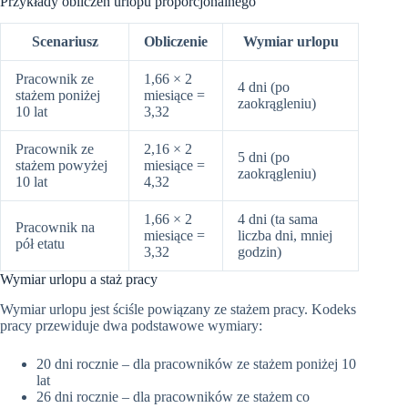
Przykłady obliczeń urlopu proporcjonalnego
Scenariusz
Obliczenie
Wymiar urlopu
Pracownik ze
1,66 × 2
4 dni (po
stażem poniżej
miesiące =
zaokrągleniu)
10 lat
3,32
Pracownik ze
2,16 × 2
5 dni (po
stażem powyżej
miesiące =
zaokrągleniu)
10 lat
4,32
1,66 × 2
4 dni (ta sama
Pracownik na
miesiące =
liczba dni, mniej
pół etatu
3,32
godzin)
Wymiar urlopu a staż pracy
Wymiar urlopu jest ściśle powiązany ze stażem pracy. Kodeks
pracy przewiduje dwa podstawowe wymiary:
20 dni rocznie – dla pracowników ze stażem poniżej 10
lat
26 dni rocznie – dla pracowników ze stażem co