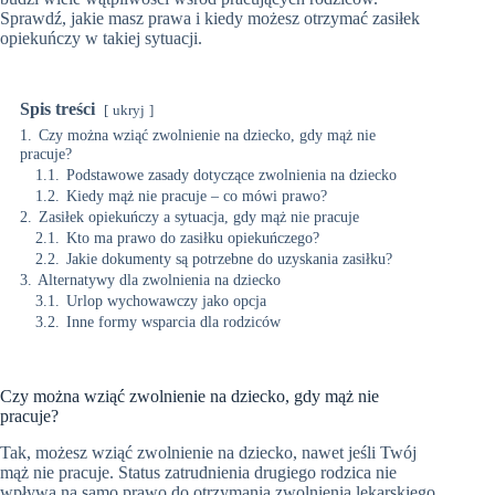
Sprawdź, jakie masz prawa i kiedy możesz otrzymać zasiłek
opiekuńczy w takiej sytuacji.
Spis treści
ukryj
1.
Czy można wziąć zwolnienie na dziecko, gdy mąż nie
pracuje?
1.1.
Podstawowe zasady dotyczące zwolnienia na dziecko
1.2.
Kiedy mąż nie pracuje – co mówi prawo?
2.
Zasiłek opiekuńczy a sytuacja, gdy mąż nie pracuje
2.1.
Kto ma prawo do zasiłku opiekuńczego?
2.2.
Jakie dokumenty są potrzebne do uzyskania zasiłku?
3.
Alternatywy dla zwolnienia na dziecko
3.1.
Urlop wychowawczy jako opcja
3.2.
Inne formy wsparcia dla rodziców
Czy można wziąć zwolnienie na dziecko, gdy mąż nie
pracuje?
Tak, możesz wziąć zwolnienie na dziecko, nawet jeśli Twój
mąż nie pracuje. Status zatrudnienia drugiego rodzica nie
wpływa na samo prawo do otrzymania zwolnienia lekarskiego